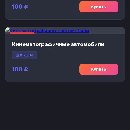
100
₽
Купить
🎬 Видео
Кинематографичные автомобили
🤖 Kling AI
100
₽
Купить