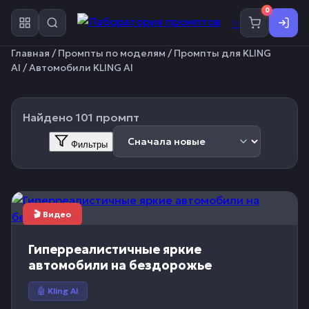
0
✨
Главная
/
Промпты по моделям
/
Промпты для KLING
AI
/ Автомобили KLING AI
Найдено 101 промпт
Фильтры
🎬 Видео
Гиперреалистичные яркие
автомобили на бездорожье
🤖 Kling AI