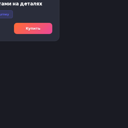
тами на деталях
ourney
Купить