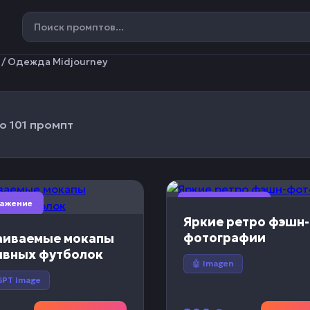
/ Одежда Midjourney
о 101 промпт
ражение
🎨 Изображение
Яркие ретро фэшн-
фотографии
аиваемые мокапы
ивных футболок
🤖 Imagen
GPT Image