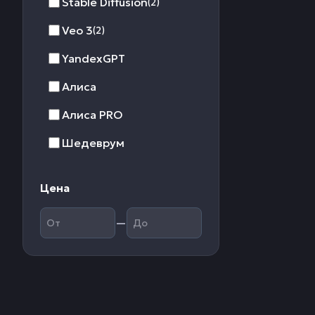
Stable Diffusion
(2)
Veo 3
(2)
YandexGPT
Алиса
Алиса PRO
Шедеврум
Цена
—