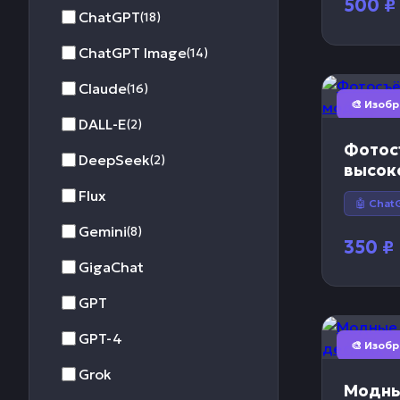
500
₽
ChatGPT
(18)
ChatGPT Image
(14)
Claude
(16)
🎨 Изоб
DALL-E
(2)
Фотос
DeepSeek
(2)
высок
Flux
🤖 Chat
Gemini
(8)
350
₽
GigaChat
GPT
GPT-4
🎨 Изоб
Grok
Модны