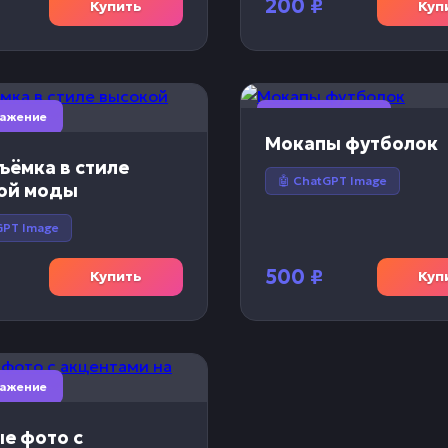
200
₽
Купить
Куп
ражение
🎨 Изображение
Мокапы футболок
ъёмка в стиле
🤖 ChatGPT Image
ой моды
GPT Image
500
₽
Купить
Куп
ражение
е фото с