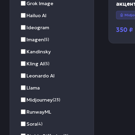
Grok Image
акцен
Hailuo AI
🤖 Midj
Ideogram
350
₽
Imagen
(5)
Kandinsky
Kling AI
(5)
Leonardo AI
Llama
Midjourney
(23)
RunwayML
Sora
(4)