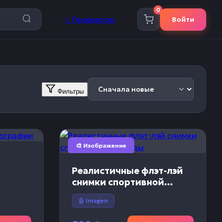
0
✨
Генератор
Войти
Фильтры
🎨 Изображение
Реалистичные флэт-лэй
снимки спортивной
одежды
🤖 Imagen