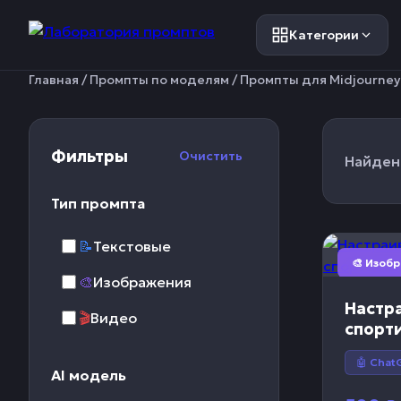
Категории
Главная
/
Промпты по моделям
/
Промпты для Midjourney
Фильтры
Очистить
Найден
Тип промпта
📝
Текстовые
🎨 Изоб
🎨
Изображения
Настр
🎬
Видео
спорт
🤖 Chat
AI модель