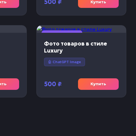
500
₽
ить
Купить
🎨 Изображение
Фото товаров в стиле
Luxury
🤖 ChatGPT Image
500
₽
ить
Купить