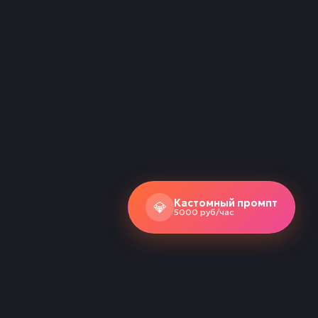
Кастомный промпт
💎
5000 руб/час