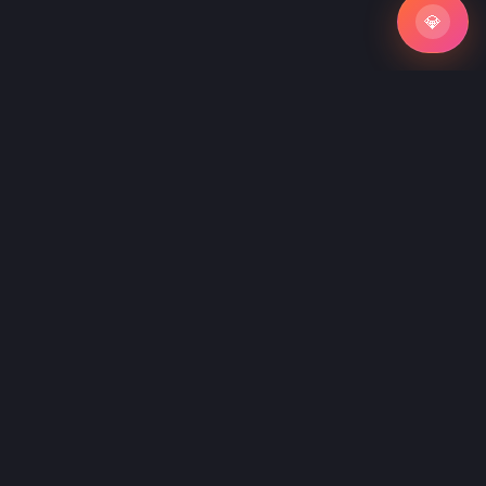
💎
💎
Не нашли подходящий промпт?
Закажите индивидуальную разработку промпта под
вашу задачу
5 000 руб/час
готовый промпт за 1-3 дня
Заказать кастомный промпт
→