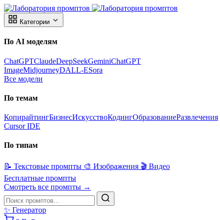
Категории
По AI моделям
ChatGPT
Claude
DeepSeek
Gemini
ChatGPT
Image
Midjourney
DALL-E
Sora
Все модели
По темам
Копирайтинг
Бизнес
Искусство
Кодинг
Образование
Развлечения
Cursor IDE
По типам
📝
Текстовые промпты
🎨
Изображения
🎬
Видео
Бесплатные промпты
Смотреть все промпты →
✨
Генератор