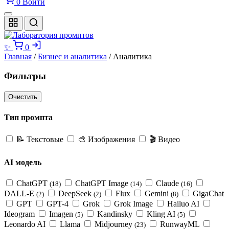
0
Войти
✨
0
Главная
/
Бизнес и аналитика
/ Аналитика
Фильтры
Очистить
Тип промпта
📝
Текстовые
🎨
Изображения
🎬
Видео
AI модель
ChatGPT
ChatGPT Image
Claude
(18)
(14)
(16)
DALL-E
DeepSeek
Flux
Gemini
GigaChat
(2)
(2)
(8)
GPT
GPT-4
Grok
Grok Image
Hailuo AI
Ideogram
Imagen
Kandinsky
Kling AI
(5)
(5)
Leonardo AI
Llama
Midjourney
RunwayML
(23)