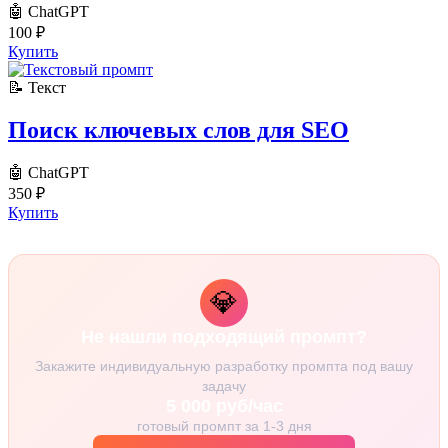
🤖 ChatGPT
100
₽
Купить
📝 Текст
Поиск ключевых слов для SEO
🤖 ChatGPT
350
₽
Купить
💎
Не нашли подходящий промпт?
Закажите индивидуальную разработку промпта под вашу
задачу
5 000 руб/час
готовый промпт за 1-3 дня