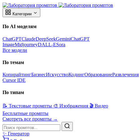
Категории
По AI моделям
ChatGPT
Claude
DeepSeek
Gemini
ChatGPT
Image
Midjourney
DALL-E
Sora
Все модели
По темам
Копирайтинг
Бизнес
Искусство
Кодинг
Образование
Развлечения
Cursor IDE
По типам
📝
Текстовые промпты
🎨
Изображения
🎬
Видео
Бесплатные промпты
Смотреть все промпты →
✨
Генератор