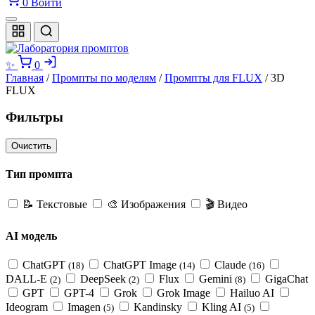
0
Войти
✨
0
Главная
/
Промпты по моделям
/
Промпты для FLUX
/ 3D
FLUX
Фильтры
Очистить
Тип промпта
📝
Текстовые
🎨
Изображения
🎬
Видео
AI модель
ChatGPT
ChatGPT Image
Claude
(18)
(14)
(16)
DALL-E
DeepSeek
Flux
Gemini
GigaChat
(2)
(2)
(8)
GPT
GPT-4
Grok
Grok Image
Hailuo AI
Ideogram
Imagen
Kandinsky
Kling AI
(5)
(5)