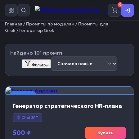
0
✨
Главная
/
Промпты по моделям
/
Промпты для
Grok
/ Генератор Grok
Найдено 101 промпт
Фильтры
📝 Текст
Генератор стратегического HR-плана
🤖 ChatGPT
500
₽
Купить