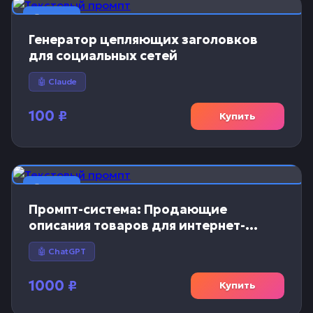
📝 Текст
Генератор цепляющих заголовков
для социальных сетей
🤖 Claude
100
₽
Купить
📝 Текст
Промпт-система: Продающие
описания товаров для интернет-
магазинов
🤖 ChatGPT
1000
₽
Купить