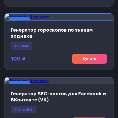
📝 Текст
Генератор гороскопов по знакам
зодиака
🤖 Claude
100
₽
Купить
📝 Текст
Генератор SEO-постов для Facebook и
ВКонтакте (VK)
🤖 ChatGPT