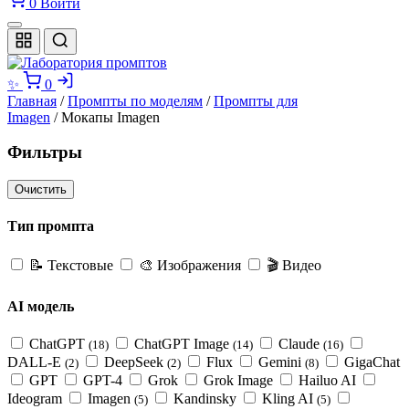
0
Войти
✨
0
Главная
/
Промпты по моделям
/
Промпты для
Imagen
/ Мокапы Imagen
Фильтры
Очистить
Тип промпта
📝
Текстовые
🎨
Изображения
🎬
Видео
AI модель
ChatGPT
ChatGPT Image
Claude
(18)
(14)
(16)
DALL-E
DeepSeek
Flux
Gemini
GigaChat
(2)
(2)
(8)
GPT
GPT-4
Grok
Grok Image
Hailuo AI
Ideogram
Imagen
Kandinsky
Kling AI
(5)
(5)