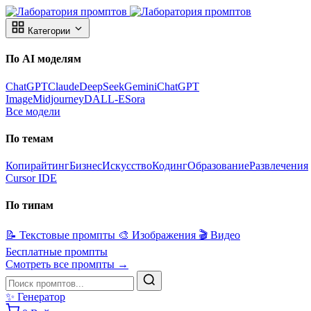
Категории
По AI моделям
ChatGPT
Claude
DeepSeek
Gemini
ChatGPT
Image
Midjourney
DALL-E
Sora
Все модели
По темам
Копирайтинг
Бизнес
Искусство
Кодинг
Образование
Развлечения
Cursor IDE
По типам
📝
Текстовые промпты
🎨
Изображения
🎬
Видео
Бесплатные промпты
Смотреть все промпты →
✨
Генератор