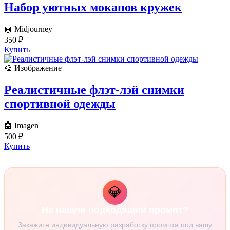
Набор уютных мокапов кружек
🤖 Midjourney
350
₽
Купить
🎨 Изображение
Реалистичные флэт-лэй снимки
спортивной одежды
🤖 Imagen
500
₽
Купить
💎
Не нашли подходящий промпт?
Закажите индивидуальную разработку промпта под вашу