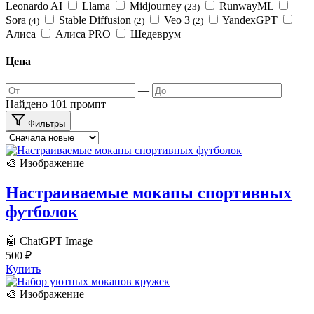
Leonardo AI
Llama
Midjourney
RunwayML
(23)
Sora
Stable Diffusion
Veo 3
YandexGPT
(4)
(2)
(2)
Алиса
Алиса PRO
Шедеврум
Цена
—
Найдено 101 промпт
Фильтры
🎨 Изображение
Настраиваемые мокапы спортивных
футболок
🤖 ChatGPT Image
500
₽
Купить
🎨 Изображение