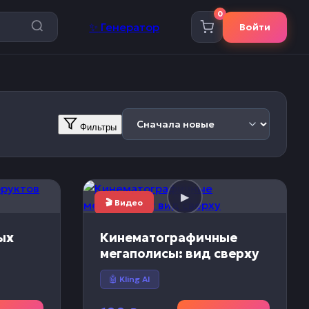
0
✨
Генератор
Войти
Фильтры
🎬 Видео
ых
Кинематографичные
мегаполисы: вид сверху
🤖 Kling AI