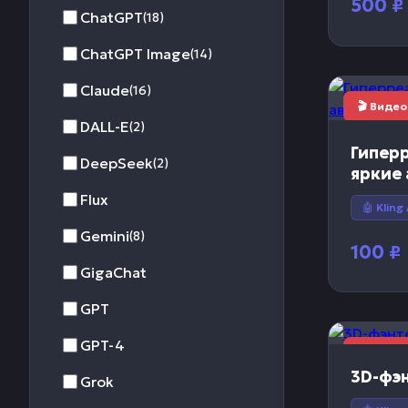
500
₽
ChatGPT
(18)
ChatGPT Image
(14)
Claude
(16)
🎬 Видео
DALL-E
(2)
Гипер
DeepSeek
(2)
яркие
бездо
Flux
🤖 Kling 
Gemini
(8)
100
₽
GigaChat
GPT
GPT-4
🎬 Видео
3D-фэ
Grok