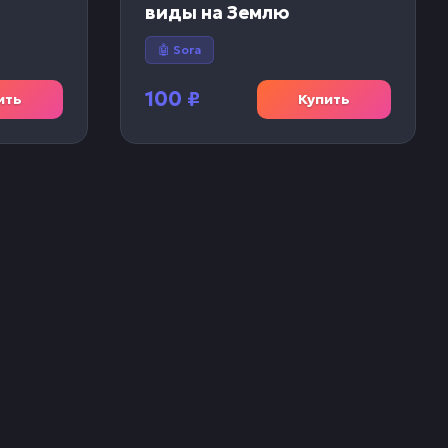
виды на Землю
🤖 Sora
100
₽
ить
Купить