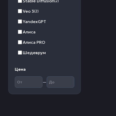
Stable Diffusion
(2)
Veo 3
(2)
YandexGPT
Алиса
Алиса PRO
Шедеврум
Цена
—