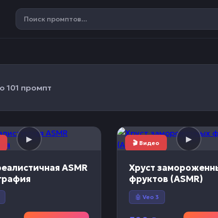
о 101 промпт
🎬 Видео
реалистичная ASMR
Хруст замороженн
графия
фруктов (ASMR)
🤖 Veo 3