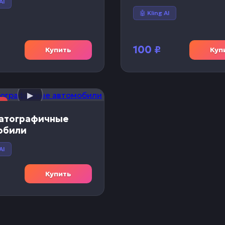
AI
🤖 Kling AI
100
₽
Купить
Куп
атографичные
обили
AI
Купить