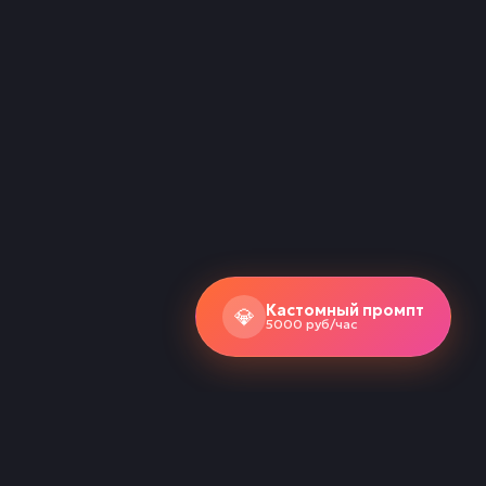
Кастомный промпт
💎
5000 руб/час