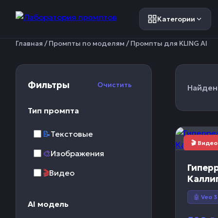
Категории
Главная
/
Промпты по моделям
/ Промпты для KLING AI
Фильтры
Очистить
Найден
Тип промпта
📝
Текстовые
🎬 Видео
🎨
Изображения
Гипер
🎬
Видео
Калли
🤖 Veo 3
AI модель