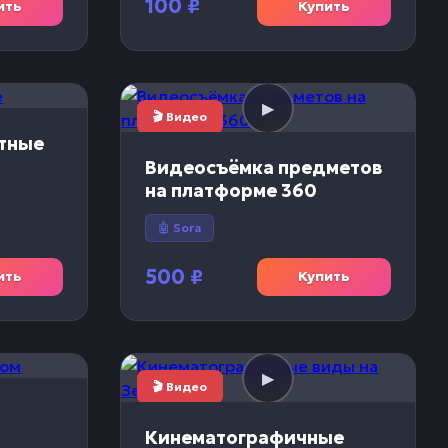
100
₽
ить
Купить
🎬 Видео
тные
Видеосъёмка предметов
на платформе 360
🤖 Sora
500
₽
ить
Купить
🎬 Видео
Кинематографичные