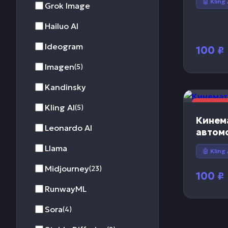
🤖 Kling 
Grok Image
Hailuo AI
Ideogram
100
₽
Imagen
(5)
Kandinsky
Kling AI
🎬 Видео
(5)
Кинем
Leonardo AI
автом
Llama
🤖 Kling 
Midjourney
(23)
100
₽
RunwayML
Sora
(4)