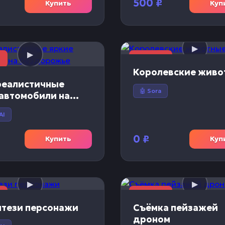
500
₽
Купить
Куп
🎬 Видео
Королевские живо
реалистичные
🤖 Sora
 автомобили на
рожье
AI
0
₽
Купить
Куп
🎬 Видео
нтези персонажи
Съёмка пейзажей
дроном