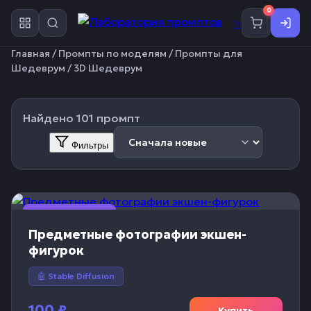
0
✨
Главная
/
Промпты по моделям
/
Промпты для
Шедеврум
/ 3D Шедеврум
Найдено 101 промпт
Фильтры
🎨 Изображение
Предметные фотографии экшен-
фигурок
🤖 Stable Diffusion
100
₽
Купить