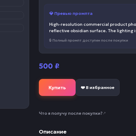
💎 Превью промпта
High-resolution commercial product photog
reflective obsidian surface. The lighting i
🔒 Полный промпт доступен после покупки
500
₽
Купить
❤️ В избранное
Что я получу после покупки?
↗
Описание