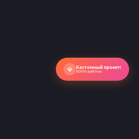
Кастомный промпт
💎
5000 руб/час