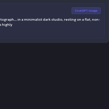
ChatGPT Image
raph... in a minimalist dark studio, resting on a flat, non-
s highly