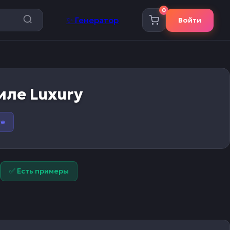
0
✨
Генератор
Войти
иле Luxury
ge
✅ Есть примеры