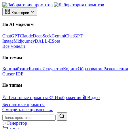
Категории
По AI моделям
ChatGPT
Claude
DeepSeek
Gemini
ChatGPT
Image
Midjourney
DALL-E
Sora
Все модели
По темам
Копирайтинг
Бизнес
Искусство
Кодинг
Образование
Развлечения
Cursor IDE
По типам
📝
Текстовые промпты
🎨
Изображения
🎬
Видео
Бесплатные промпты
Смотреть все промпты →
✨
Генератор