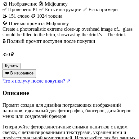
🎨 Изображение
🤖 Midjourney
✅ Проверено PL
✅ Есть инструкции
✅ Есть примеры
📝 151 слово
🪙 1024 токена
💎 Превью промпта
Midjourney
Create a photorealistic extreme close-up overhead image of... glass
should be filled to the brim, showcasing the drink's... The drink...
🔒 Полный промпт доступен после покупки
350
₽
Купить
❤️ В избранное
Что я получу после покупки?
↗
Описание
Промпт создан для дизайна потрясающих изображений
напитков, идеальный для фотографов, блогеров, дизайнеров
меню или создателей брендов.
Генерируйте фотореалистичные снимки напитков с видом
сверху, с детализированными текстурами, украшениями и
профессиональной композицией. Используйте для баз данных