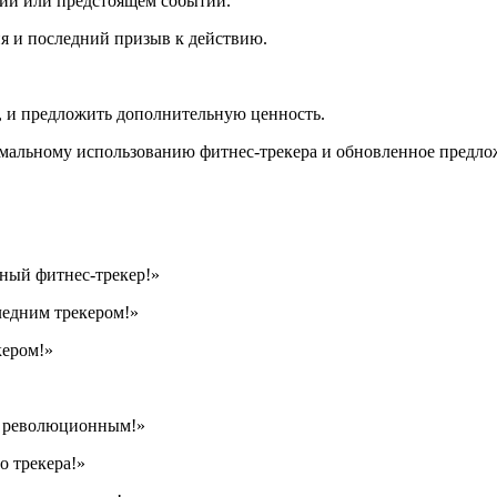
ии или предстоящем событии.
я и последний призыв к действию.
, и предложить дополнительную ценность.
мальному использованию фитнес-трекера и обновленное предло
мный фитнес-трекер!»
едним трекером!»
кером!»
ер революционным!»
о трекера!»