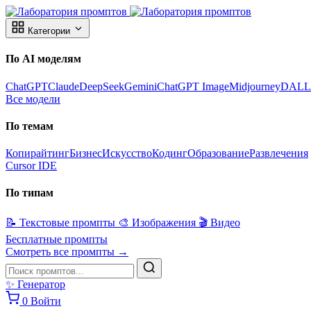
Категории
По AI моделям
ChatGPT
Claude
DeepSeek
Gemini
ChatGPT Image
Midjourney
DALL
Все модели
По темам
Копирайтинг
Бизнес
Искусство
Кодинг
Образование
Развлечения
Cursor IDE
По типам
📝
Текстовые промпты
🎨
Изображения
🎬
Видео
Бесплатные промпты
Смотреть все промпты →
✨
Генератор
0
Войти