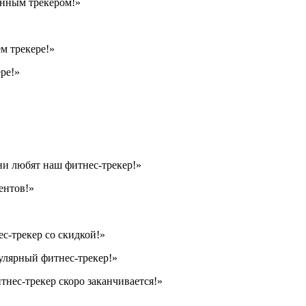
онным трекером!»
м трекере!»
ре!»
ни любят наш фитнес-трекер!»
ентов!»
с-трекер со скидкой!»
улярный фитнес-трекер!»
тнес-трекер скоро заканчивается!»