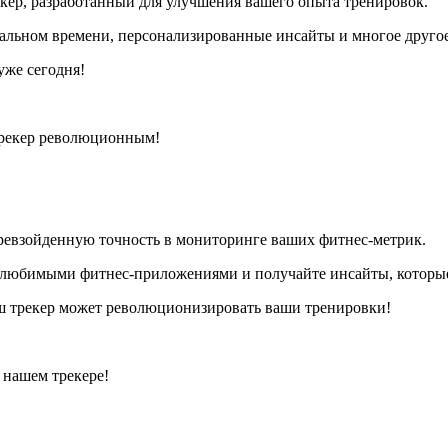
ер, разработанный для улучшения вашего опыта тренировок.
еальном времени, персонализированные инсайты и многое другое
уже сегодня!
трекер революционным!
евзойденную точность в мониторинге ваших фитнес-метрик.
любимыми фитнес-приложениями и получайте инсайты, которые 
аш трекер может революционизировать ваши тренировки!
 нашем трекере!