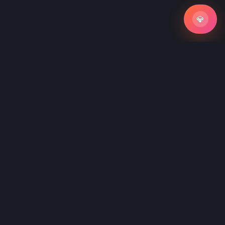
💎
💎
Не нашли подходящий промпт?
Закажите индивидуальную разработку промпта под
вашу задачу
5 000 руб/час
готовый промпт за 1-3 дня
Заказать кастомный промпт
→