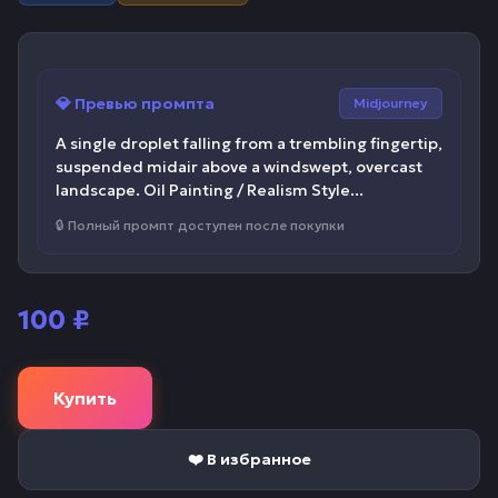
💎 Превью промпта
Midjourney
A single droplet falling from a trembling fingertip,
suspended midair above a windswept, overcast
landscape. Oil Painting / Realism Style...
🔒 Полный промпт доступен после покупки
100
₽
Купить
❤️ В избранное