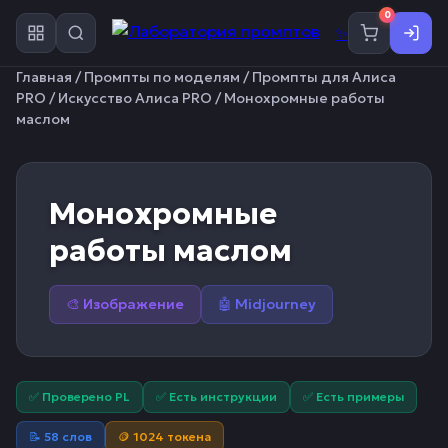
0
✨
Главная
/
Промпты по моделям
/
Промпты для Алиса
PRO
/
Искусство Алиса PRO
/ Монохромные работы
маслом
Монохромные
работы маслом
🎨 Изображение
🤖 Midjourney
✅ Проверено PL
✅ Есть инструкции
✅ Есть примеры
📝 58 слов
🪙 1024 токена