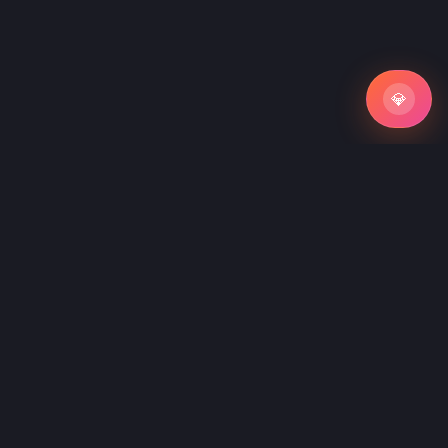
💎
💎
Не нашли подходящий промпт?
Закажите индивидуальную разработку промпта под
вашу задачу
5 000 руб/час
готовый промпт за 1-3 дня