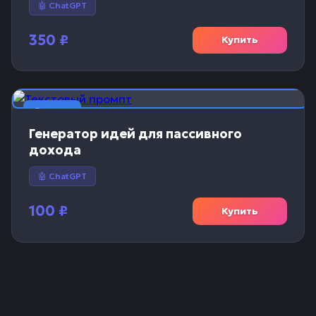
🤖 ChatGPT
350
₽
Купить
📝 Текст
Генератор идей для пассивного
дохода
🤖 ChatGPT
100
₽
Купить