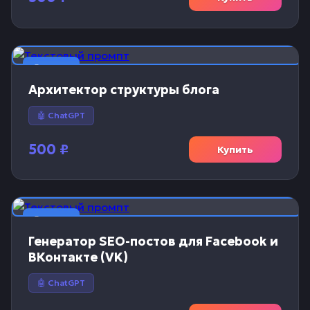
📝 Текст
Архитектор структуры блога
🤖 ChatGPT
500
₽
Купить
📝 Текст
Генератор SEO-постов для Facebook и
ВКонтакте (VK)
🤖 ChatGPT