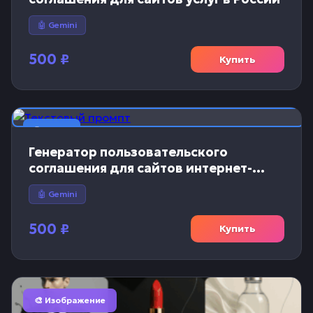
🤖 Gemini
500
₽
Купить
📝 Текст
Генератор пользовательского
соглашения для сайтов интернет-
магазинов
🤖 Gemini
500
₽
Купить
🎨 Изображение